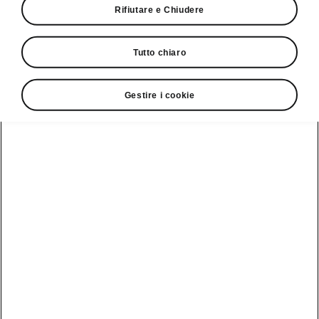
Rifiutare e Chiudere
Giro di prova
Tutto chiaro
Gestire i cookie
Service Cam
Clever Facts
App di
Marchio Škoda
Visualizza
Elettromobilità
infotainment
tutti i
Nuova identità
veicoli
Trucchi e
Servizio veicoli
del marchio
suggerimenti
Škoda
Peaq
Danni alla
Assistenza e
carrozzeria
Simply Clever
manutenzione
Epiq
delle iV
MyŠkoda App
Storia
Elroq
Batteria e
3G Sunset
Design
sicurezza
Enyaq
Lista di
Škoda Vision 7S
Aggiornamento
Kamiq
disponibilità
software
Azienda
Karoq
Cataloghi di
Aggiornamento
accessori
Sostenibilità
software ME3.7
originali
Kodiaq