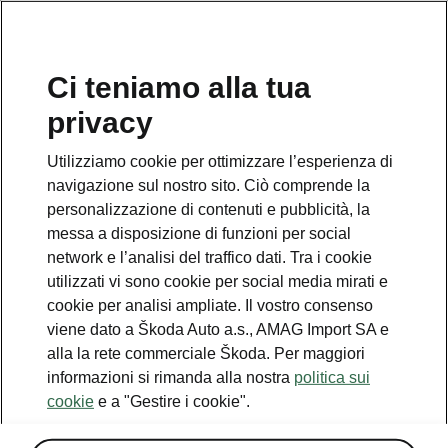
IT
Ci teniamo alla tua
Servizio clienti
privacy
+ 41 (0)800 03 20 10
Utilizziamo cookie per ottimizzare l’esperienza di
Contatto
navigazione sul nostro sito. Ciò comprende la
personalizzazione di contenuti e pubblicità, la
messa a disposizione di funzioni per social
network e l’analisi del traffico dati. Tra i cookie
utilizzati vi sono cookie per social media mirati e
cookie per analisi ampliate. Il vostro consenso
Vedi anche
viene dato a Škoda Auto a.s., AMAG Import SA e
Newsletter
alla la rete commerciale Škoda. Per maggiori
informazioni si rimanda alla nostra
politica sui
Configuratore
cookie
e a "Gestire i cookie".
Partner Škoda