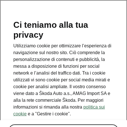
IT
Ci teniamo alla tua
Servizio clienti
privacy
+ 41 (0)800 03 20 10
Utilizziamo cookie per ottimizzare l’esperienza di
Contatto
navigazione sul nostro sito. Ciò comprende la
personalizzazione di contenuti e pubblicità, la
messa a disposizione di funzioni per social
network e l’analisi del traffico dati. Tra i cookie
utilizzati vi sono cookie per social media mirati e
cookie per analisi ampliate. Il vostro consenso
Vedi anche
viene dato a Škoda Auto a.s., AMAG Import SA e
Newsletter
alla la rete commerciale Škoda. Per maggiori
informazioni si rimanda alla nostra
politica sui
Configuratore
cookie
e a "Gestire i cookie".
Partner Škoda