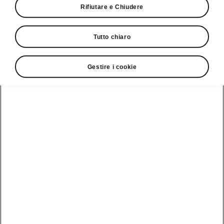
Rifiutare e Chiudere
Giro di prova
Tutto chiaro
Gestire i cookie
Service Cam
Clever Facts
App di
Marchio Škoda
Visualizza
Elettromobilità
infotainment
tutti i
Nuova identità
veicoli
Trucchi e
Servizio veicoli
del marchio
suggerimenti
Škoda
Peaq
Danni alla
Assistenza e
carrozzeria
Simply Clever
manutenzione
Epiq
delle iV
MyŠkoda App
Storia
Elroq
Batteria e
3G Sunset
Design
sicurezza
Enyaq
Lista di
Škoda Vision 7S
Aggiornamento
Kamiq
disponibilità
software
Azienda
Karoq
Cataloghi di
Aggiornamento
accessori
Sostenibilità
software ME3.7
originali
Kodiaq