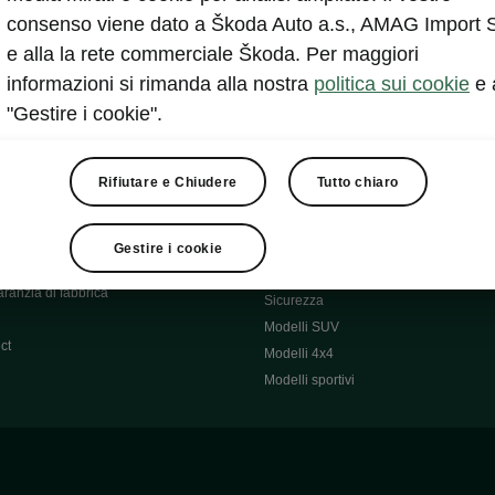
tonomia
Ruote invernali
consenso viene dato a Škoda Auto a.s., AMAG Import 
 O
Sistemi di trasporto
e alla la rete commerciale Škoda. Per maggiori
 7S
Ricambi originali Škoda
informazioni si rimanda alla nostra
politica sui cookie
e 
Comfort & equipaggiamento
"Gestire i cookie".
Škoda Lifestyle
Rifiutare e Chiudere
Tutto chiaro
ccessori
Occasioni
Škoda Occasioni Plus
hiamo
Gestire i cookie
Chi siamo
ranzia di fabbrica
Sicurezza
Modelli SUV
ct
Modelli 4x4
Modelli sportivi