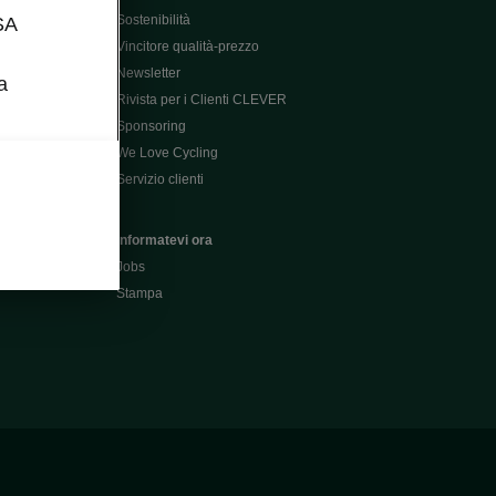
Sostenibilità
SA
Vincitore qualità-prezzo
Newsletter
a
Rivista per i Clienti CLEVER
Sponsoring
We Love Cycling
Servizio clienti
Informatevi ora
Jobs
Stampa