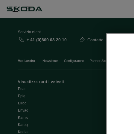
IT
Servizio clienti
+ 41 (0)800 03 20 10
Contatto
Vedi anche
Newsletter
Configuratore
Partner Škoda
Giro di pro
Visualizza tutti i veicoli
Elettromobili
Peaq
Trucchi e sug
Epiq
Assistenza e 
Elroq
Batteria e si
Enyaq
Aggiornament
Kamiq
Aggiornament
Karoq
Ricarica pubb
Kodiaq
Ricaricare a 