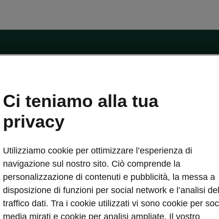
Ci teniamo alla tua
va
privacy
tà
Service Cam
gerimenti
App di infotainment
Utilizziamo cookie per ottimizzare l’esperienza di
manutenzione delle iV
Servizio veicoli
navigazione sul nostro sito. Ciò comprende la
curezza
Danni alla carrozzeria
personalizzazione di contenuti e pubblicità, la messa a
o software
MyŠkoda App
disposizione di funzioni per social network e l’analisi de
o software ME3.7
3G Sunset
traffico dati. Tra i cookie utilizzati vi sono cookie per soc
lica
Lista di disponibilità
media mirati e cookie per analisi ampliate. Il vostro
casa
Cataloghi di accessori originali