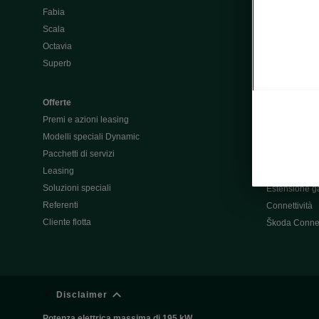
Fabia
Batteria e au
Scala
Škoda Vision
Octavia
Škoda Vision
Superb
Enyaq
Elroq
Offerte
Premi e azioni leasing
Servizio & a
Modelli speciali Dynamic
Garanzie
Pacchetti di servizi
Azione di ric
Leasing
Totalmobil
Soluzioni speciali
Estensione ga
Referenti
Connettività
Cliente flotta
Škoda Conne
Disclaimer
Potenza elettrica massima di 195 kW