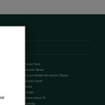
Clever Facts
Marchio Škoda
Nuova identità del marchio Škoda
Simply Clever
Storia
l
Design
ial
Škoda Vision 7S
Azienda