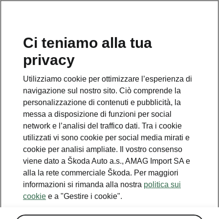
IT
Ci teniamo alla tua
privacy
This page is a supplementary page of the opening page.
Click the button to get back.
Utilizziamo cookie per ottimizzare l’esperienza di
navigazione sul nostro sito. Ciò comprende la
Get back to the opening page.
personalizzazione di contenuti e pubblicità, la
messa a disposizione di funzioni per social
network e l’analisi del traffico dati. Tra i cookie
utilizzati vi sono cookie per social media mirati e
cookie per analisi ampliate. Il vostro consenso
viene dato a Škoda Auto a.s., AMAG Import SA e
alla la rete commerciale Škoda. Per maggiori
informazioni si rimanda alla nostra
politica sui
cookie
e a "Gestire i cookie".