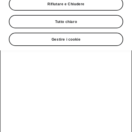
Rifiutare e Chiudere
Tutto chiaro
Gestire i cookie
Trucchi e suggerimenti
Ricaricare all’80%
Per garantire uno stato ottimale della batteria,
si consiglia di limitarne la ricarica all’80% della
capacità, indipendentemente dal fatto che si
stia utilizzando un caricabatterie CA o uno