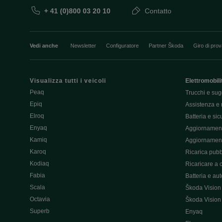
+ 41 (0)800 03 20 10
Contatto
Vedi anche
Newsletter
Configuratore
Partner Škoda
Giro di pro
Visualizza tutti i veicoli
Elettromobili
Peaq
Trucchi e sug
Epiq
Assistenza e 
Elroq
Batteria e si
Enyaq
Aggiornament
Kamiq
Aggiornament
Karoq
Ricarica pubb
Kodiaq
Ricaricare a 
Fabia
Batteria e au
Scala
Škoda Vision
Octavia
Škoda Vision
Superb
Enyaq