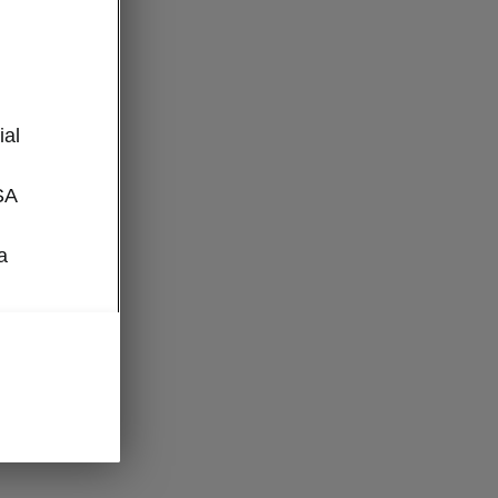
l
ial
SA
a