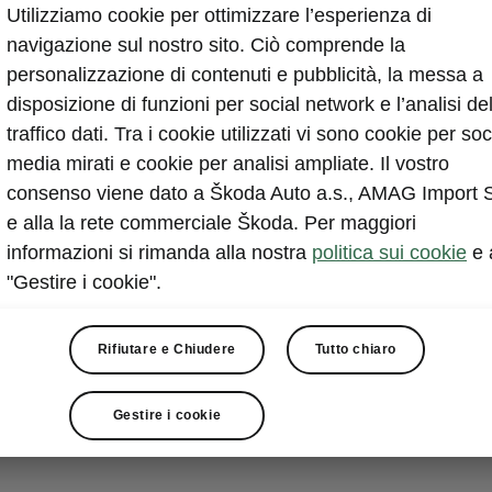
Utilizziamo cookie per ottimizzare l’esperienza di
onte Carlo technical specs
navigazione sul nostro sito. Ciò comprende la
 the details you were
personalizzazione di contenuti e pubblicità, la messa a
disposizione di funzioni per social network e l’analisi de
king for
traffico dati. Tra i cookie utilizzati vi sono cookie per soc
media mirati e cookie per analisi ampliate. Il vostro
consenso viene dato a Škoda Auto a.s., AMAG Import 
 Dimensions
e alla la rete commerciale Škoda. Per maggiori
informazioni si rimanda alla nostra
politica sui cookie
e 
"Gestire i cookie".
d inner dimensions, boot volume.
Rifiutare e Chiudere
Tutto chiaro
Gestire i cookie