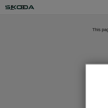
IT
This pa