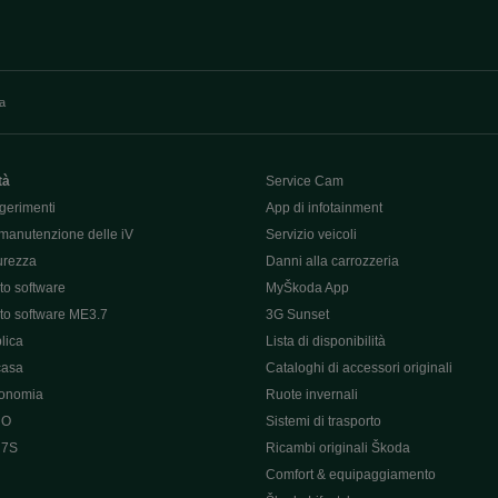
va
tà
Service Cam
gerimenti
App di infotainment
manutenzione delle iV
Servizio veicoli
curezza
Danni alla carrozzeria
o software
MyŠkoda App
o software ME3.7
3G Sunset
lica
Lista di disponibilità
casa
Cataloghi di accessori originali
tonomia
Ruote invernali
 O
Sistemi di trasporto
 7S
Ricambi originali Škoda
Comfort & equipaggiamento