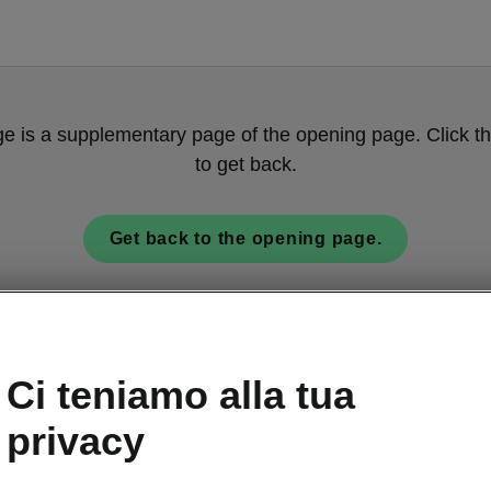
ge is a supplementary page of the opening page. Click th
to get back.
Get back to the opening page.
Ci teniamo alla tua
privacy