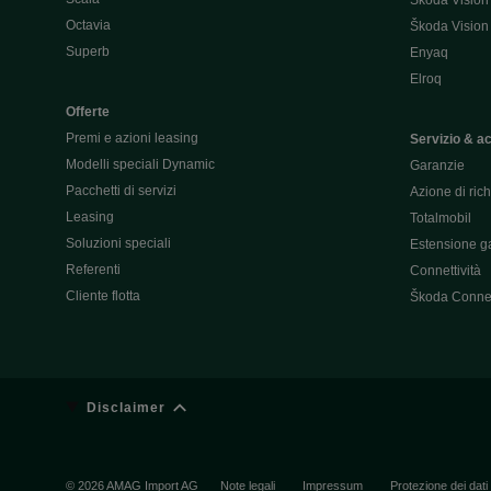
Škoda Vision
Octavia
Škoda Vision
Superb
Enyaq
Elroq
Offerte
Premi e azioni leasing
Servizio & a
Modelli speciali Dynamic
Garanzie
Pacchetti di servizi
Azione di ric
Leasing
Totalmobil
Soluzioni speciali
Estensione ga
Referenti
Connettività
Cliente flotta
Škoda Conne
Disclaimer
© 2026 AMAG Import AG
Note legali
Impressum
Protezione dei dati