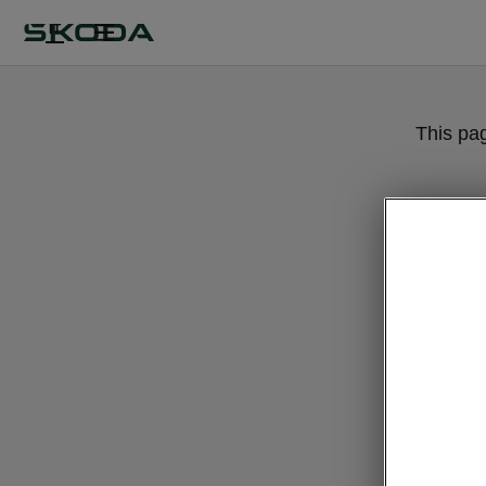
IT
This pa