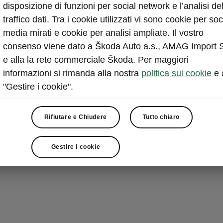
Supporto
disposizione di funzioni per social network e l’analisi de
montant
traffico dati. Tra i cookie utilizzati vi sono cookie per soc
media mirati e cookie per analisi ampliate. Il vostro
Di solito sono
consenso viene dato a Škoda Auto a.s., AMAG Import 
facilmente. I b
e alla la rete commerciale Škoda. Per maggiori
esempio. Per f
informazioni si rimanda alla nostra
politica sui cookie
e 
perfetta: il su
"Gestire i cookie".
fissato a lato
raggiungibile
Rifiutare e Chiudere
Tutto chiaro
Gestire i cookie