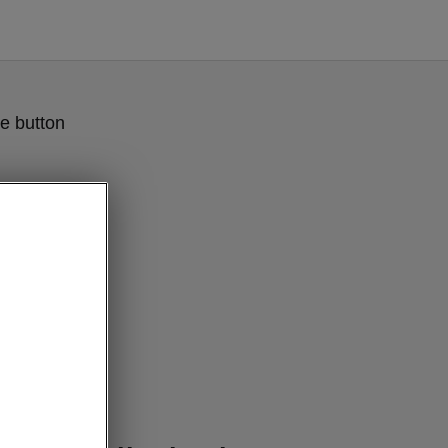
e button
ly Clever»