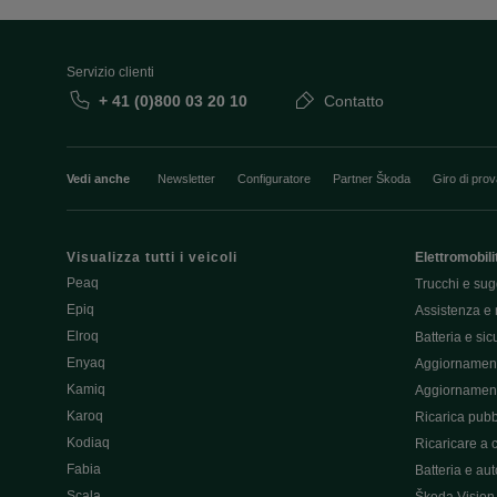
Servizio clienti
+ 41 (0)800 03 20 10
Contatto
Vedi anche
Newsletter
Configuratore
Partner Škoda
Giro di pro
Visualizza tutti i veicoli
Elettromobili
Peaq
Trucchi e sug
Epiq
Assistenza e 
Elroq
Batteria e si
Enyaq
Aggiornament
Kamiq
Aggiornament
Karoq
Ricarica pubb
Kodiaq
Ricaricare a 
Fabia
Batteria e au
Scala