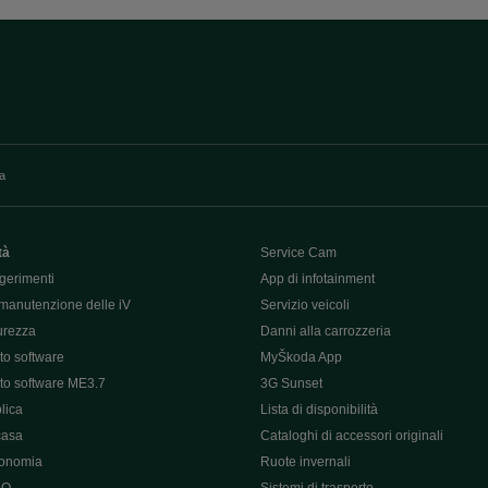
va
tà
Service Cam
gerimenti
App di infotainment
manutenzione delle iV
Servizio veicoli
curezza
Danni alla carrozzeria
o software
MyŠkoda App
o software ME3.7
3G Sunset
lica
Lista di disponibilità
casa
Cataloghi di accessori originali
tonomia
Ruote invernali