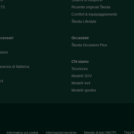
 O
Sistemi di trasporto
 7S
Ricambi originali Škoda
Comfort & equipaggiamento
Škoda Lifestyle
ccessori
Occasioni
Škoda Occasioni Plus
hiamo
Chi siamo
ranzia di fabbrica
Sicurezza
Modelli SUV
ct
Modelli 4x4
Modelli sportivi
Informativa sui cookie
Informazioni tecniche
Metodo di test (WLTP)
Third 