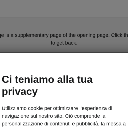
ge is a supplementary page of the opening page. Click th
to get back.
Get back to the opening page.
Ci teniamo alla tua
privacy
Utilizziamo cookie per ottimizzare l’esperienza di
navigazione sul nostro sito. Ciò comprende la
Dettagli «Simp
personalizzazione di contenuti e pubblicità, la messa a