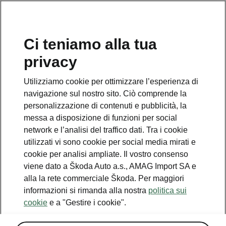
IT
Ci teniamo alla tua
privacy
This page is a supplementary page of the opening page.
Click the button to get back.
Utilizziamo cookie per ottimizzare l’esperienza di
navigazione sul nostro sito. Ciò comprende la
Get back to the opening page.
personalizzazione di contenuti e pubblicità, la
messa a disposizione di funzioni per social
network e l’analisi del traffico dati. Tra i cookie
utilizzati vi sono cookie per social media mirati e
cookie per analisi ampliate. Il vostro consenso
viene dato a Škoda Auto a.s., AMAG Import SA e
alla la rete commerciale Škoda. Per maggiori
informazioni si rimanda alla nostra
politica sui
cookie
e a "Gestire i cookie".
Tecnologia 13"