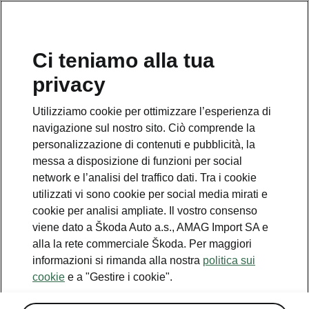
IT
Ci teniamo alla tua
privacy
Utilizziamo cookie per ottimizzare l’esperienza di
Assisted Drive
navigazione sul nostro sito. Ciò comprende la
personalizzazione di contenuti e pubblicità, la
• Stabilizzatore di velocità con controllo della
messa a disposizione di funzioni per social
distanza (Adaptive/Predictive Cruise Control)
network e l’analisi del traffico dati. Tra i cookie
• Crew Protect Assist (anteriore e posteriore)
utilizzati vi sono cookie per social media mirati e
• Assistente di emergenza e assistente di
cookie per analisi ampliate. Il vostro consenso
guida in colonna
viene dato a Škoda Auto a.s., AMAG Import SA e
• Volante con dispositivo di riconoscimento
alla la rete commerciale Škoda. Per maggiori
Hands-Off
informazioni si rimanda alla nostra
politica sui
• Assistente di parcheggio intelligente
cookie
e a "Gestire i cookie".
• Top View