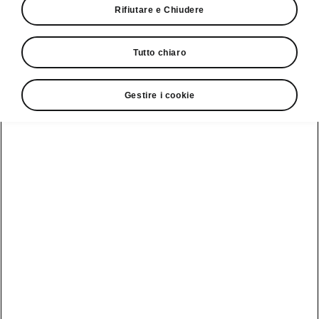
Rifiutare e Chiudere
Tutto chiaro
Servizio clienti
Gestire i cookie
+ 41 (0)800 03 20 10
Contatto
Vedi anche
Newsletter
Configuratore