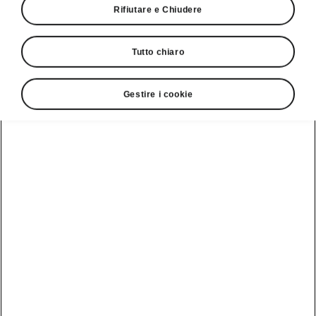
Rifiutare e Chiudere
Tutto chiaro
Gestire i cookie
Bagagliaio flessibile
Elementi di fissaggio
Nel tipico stile di Škoda, il bagagliaio del
Kodiaq offre un equipaggiamento
estremamente pratico. Grazie agli elementi di
fissaggio è ora possibile
trasportare gli