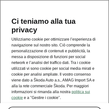
IT
Ci teniamo alla tua
privacy
This page is a supplementary page of the opening page.
Click the button to get back.
Utilizziamo cookie per ottimizzare l’esperienza di
navigazione sul nostro sito. Ciò comprende la
Get back to the opening page.
personalizzazione di contenuti e pubblicità, la
messa a disposizione di funzioni per social
network e l’analisi del traffico dati. Tra i cookie
utilizzati vi sono cookie per social media mirati e
cookie per analisi ampliate. Il vostro consenso
viene dato a Škoda Auto a.s., AMAG Import SA e
alla la rete commerciale Škoda. Per maggiori
informazioni si rimanda alla nostra
politica sui
cookie
e a "Gestire i cookie".