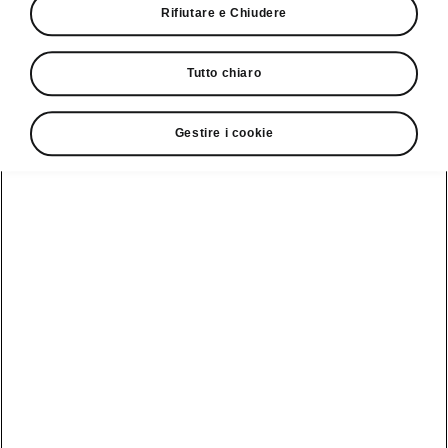
Rifiutare e Chiudere
Servizio clienti
Tutto chiaro
+ 41 (0)800 03 20 10
Gestire i cookie
Contatto
Vedi anche
Newsletter
Configuratore
Partner Škoda
Giro di prova