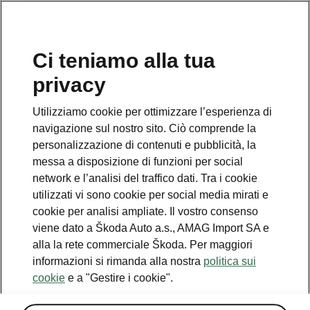
IT
Ci teniamo alla tua
privacy
Utilizziamo cookie per ottimizzare l’esperienza di
Assisted Drive Premium
navigazione sul nostro sito. Ciò comprende la
personalizzazione di contenuti e pubblicità, la
• «Park Assist 3.0» / Assistente di parcheggio
messa a disposizione di funzioni per social
intelligente + Remote Trained Parking
network e l’analisi del traffico dati. Tra i cookie
utilizzati vi sono cookie per social media mirati e
• Display Infotainment 13" con funzione di
cookie per analisi ampliate. Il vostro consenso
navigazione
viene dato a Škoda Auto a.s., AMAG Import SA e
• Cockpit Virtuale con display da 10”
alla la rete commerciale Škoda. Per maggiori
informazioni si rimanda alla nostra
politica sui
cookie
e a "Gestire i cookie".