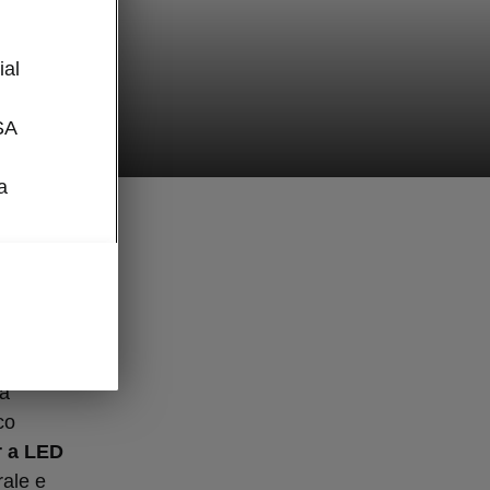
l
ial
SA
a
a
umano
a
co
r a LED
rale e