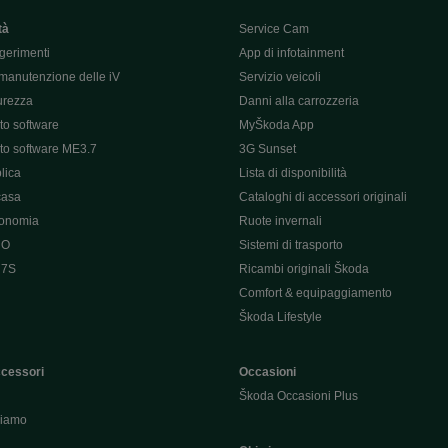
tà
Service Cam
gerimenti
App di infotainment
manutenzione delle iV
Servizio veicoli
curezza
Danni alla carrozzeria
o software
MyŠkoda App
o software ME3.7
3G Sunset
lica
Lista di disponibilità
casa
Cataloghi di accessori originali
tonomia
Ruote invernali
 O
Sistemi di trasporto
 7S
Ricambi originali Škoda
Comfort & equipaggiamento
Škoda Lifestyle
ccessori
Occasioni
Škoda Occasioni Plus
hiamo