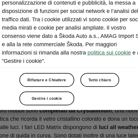
personalizzazione di contenuti e pubblicità, la messa a
disposizione di funzioni per social network e l’analisi de
traffico dati. Tra i cookie utilizzati vi sono cookie per soc
media mirati e cookie per analisi ampliate. Il vostro
consenso viene dato a Škoda Auto a.s., AMAG Import 
e alla la rete commerciale Škoda. Per maggiori
informazioni si rimanda alla nostra
politica sui cookie
e 
"Gestire i cookie".
a LED Matrix
Rifiutare e Chiudere
Tutto chiaro
lla Škoda Octavia usano i LED per tutte le loro funzioni. L
Gestire i cookie
a a LED offre tanti vantaggi: i fari durano di più e cons
loro moduli sono
completati da Crystallinium
, una nuov
tica che ricorda il vetro cristallino colorato e dona un toc
alle luci. I fari LED Matrix dispongono di
luci all weathe
one di guida in curva. Sono dotati inoltre di una luce late