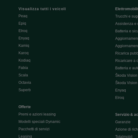
Visualizza tutti i veicoli
Elettromobili
Peaq
Trucchi e sug
Epiq
Assistenza e 
Elroq
Batteria e si
Enyaq
Aggiornament
Kamiq
Aggiornament
Karoq
Ricarica pubb
Kodiaq
Ricaricare a 
Fabia
Batteria e au
Scala
Škoda Vision
Octavia
Škoda Vision
Superb
Enyaq
Elroq
Offerte
Premi e azioni leasing
Servizio & a
Modelli speciali Dynamic
Garanzie
Pacchetti di servizi
Azione di ric
Leasing
Totalmobil