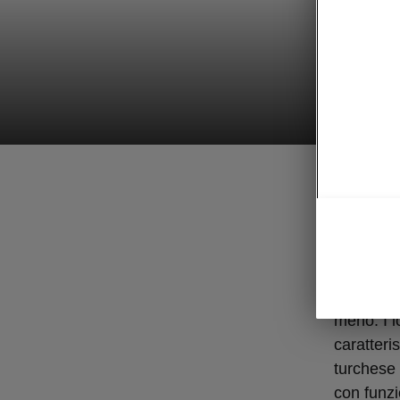
Luci LED
Fari 
I fari de
tecnologi
meno. I 
caratteris
turchese 
con funzi