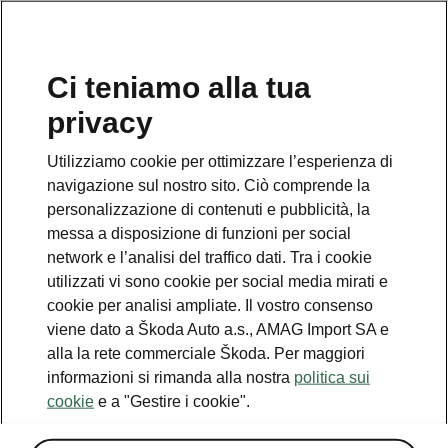
IT
Ci teniamo alla tua
privacy
Utilizziamo cookie per ottimizzare l’esperienza di
Pacchetto luce e visibilità
navigazione sul nostro sito. Ciò comprende la
Plus
personalizzazione di contenuti e pubblicità, la
messa a disposizione di funzioni per social
• Fari LED Matrix con impianto lavafari
network e l’analisi del traffico dati. Tra i cookie
utilizzati vi sono cookie per social media mirati e
• Luci posteriori LED con indicatori di
cookie per analisi ampliate. Il vostro consenso
direzione animati
viene dato a Škoda Auto a.s., AMAG Import SA e
alla la rete commerciale Škoda. Per maggiori
• Telecamera di retromarcia
informazioni si rimanda alla nostra
politica sui
cookie
e a "Gestire i cookie".