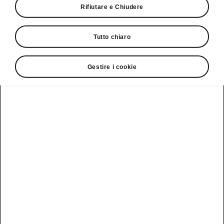
Rifiutare e Chiudere
Servizio clienti
Tutto chiaro
+ 41 (0)800 03 20 10
Gestire i cookie
Contatto
Vedi anche
Newsletter
Configuratore
Partner Škoda
Giro di prova