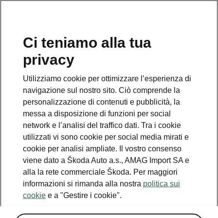
IT
Ci teniamo alla tua
privacy
This page is a supplementary page of the opening page.
Click the button to get back.
Utilizziamo cookie per ottimizzare l’esperienza di
navigazione sul nostro sito. Ciò comprende la
Get back to the opening page.
personalizzazione di contenuti e pubblicità, la
messa a disposizione di funzioni per social
network e l’analisi del traffico dati. Tra i cookie
utilizzati vi sono cookie per social media mirati e
cookie per analisi ampliate. Il vostro consenso
Best value for money
viene dato a Škoda Auto a.s., AMAG Import SA e
Peaq price list
alla la rete commerciale Škoda. Per maggiori
informazioni si rimanda alla nostra
politica sui
Tutti i motori
cookie
e a "Gestire i cookie".