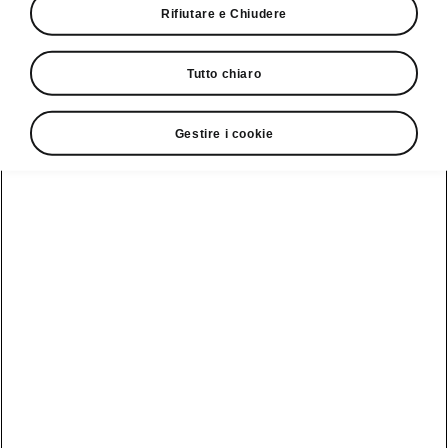
1-marcia automatica 286 Metric horse power
Rifiutare e Chiudere
Selection
CHF 60 350
Tutto chiaro
Gestire i cookie
1-marcia automatica 4x4 299 Metric horse
power
Selection
CHF 62 850
Download PDF
Comprimi tutto