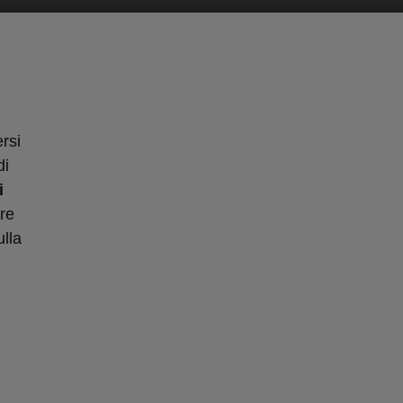
rsi
di
i
re
ulla