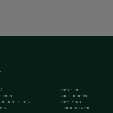
va
tà
Service Cam
gerimenti
App di infotainment
manutenzione delle iV
Servizio veicoli
curezza
Danni alla carrozzeria