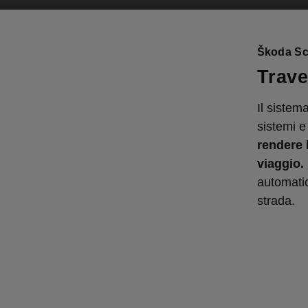
Škoda Sca
Trave
Il sistem
sistemi e
rendere 
viaggio.
automatic
strada.