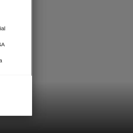
l
ial
SA
a