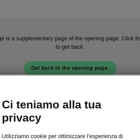
ge is a supplementary page of the opening page. Click th
to get back.
Get back to the opening page.
Ci teniamo alla tua
privacy
Utilizziamo cookie per ottimizzare l’esperienza di