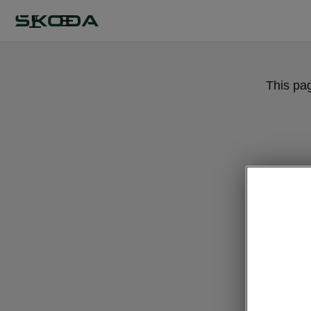
IT
This pa