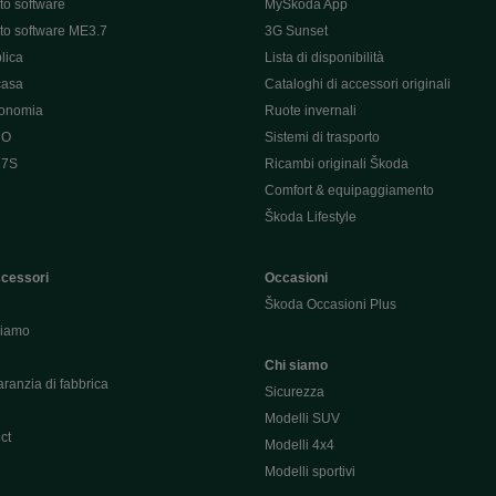
o software
MyŠkoda App
o software ME3.7
3G Sunset
lica
Lista di disponibilità
casa
Cataloghi di accessori originali
tonomia
Ruote invernali
 O
Sistemi di trasporto
 7S
Ricambi originali Škoda
Comfort & equipaggiamento
Škoda Lifestyle
ccessori
Occasioni
Škoda Occasioni Plus
hiamo
Chi siamo
ranzia di fabbrica
Sicurezza
Modelli SUV
ct
Modelli 4x4
Modelli sportivi