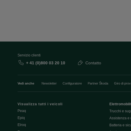
Servizio clienti
+ 41 (0)800 03 20 10
Contatto
Vedi anche
Newsletter
Configuratore
Partner Škoda
Giro di pro
Visualizza tutti i veicoli
Elettromobili
Peaq
Trucchi e sug
Epiq
Assistenza e 
Elroq
Batteria e si