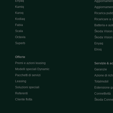
Enyaq
Aggiornament
Kamiq
Aggiornament
Karoq
Ricarica pubb
Kodiaq
Ricaricare a 
Fabia
Batteria e au
Scala
Škoda Vision
Octavia
Škoda Vision
Superb
Enyaq
Elroq
Offerte
Premi e azioni leasing
Servizio & a
Modelli speciali Dynamic
Garanzie
Pacchetti di servizi
Azione di ric
Leasing
Totalmobil
Soluzioni speciali
Estensione ga
Referenti
Connettività
Cliente flotta
Škoda Conne