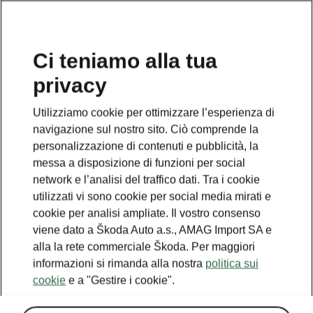
IT
Ci teniamo alla tua
privacy
This page is a supplementary page of the opening page.
Click the button to get back.
Utilizziamo cookie per ottimizzare l’esperienza di
navigazione sul nostro sito. Ciò comprende la
Get back to the opening page.
personalizzazione di contenuti e pubblicità, la
messa a disposizione di funzioni per social
network e l’analisi del traffico dati. Tra i cookie
utilizzati vi sono cookie per social media mirati e
cookie per analisi ampliate. Il vostro consenso
viene dato a Škoda Auto a.s., AMAG Import SA e
alla la rete commerciale Škoda. Per maggiori
informazioni si rimanda alla nostra
politica sui
cookie
e a "Gestire i cookie".