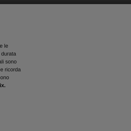
e le
a durata
li sono
he ricorda
 Sono
ix.