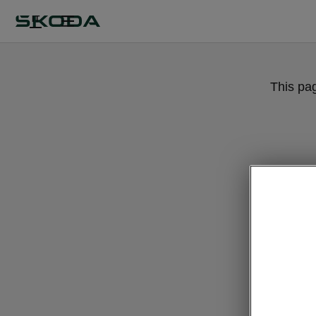
IT
This pa