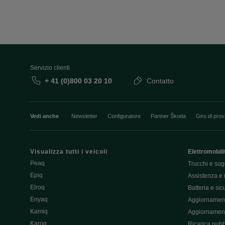
Servizio clienti
+ 41 (0)800 03 20 10
Contatto
Vedi anche
Newsletter
Configuratore
Partner Škoda
Giro di pro
Visualizza tutti i veicoli
Elettromobili
Peaq
Trucchi e sug
Epiq
Assistenza e 
Elroq
Batteria e si
Enyaq
Aggiornament
Kamiq
Aggiornament
Karoq
Ricarica pubb