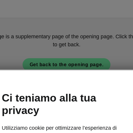
ge is a supplementary page of the opening page. Click th
to get back.
Get back to the opening page.
Ci teniamo alla tua
privacy
Utilizziamo cookie per ottimizzare l’esperienza di