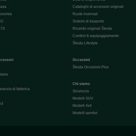
casa
Cataloghi di accessori originali
tonomia
Ruote invernali
 O
Sistemi di trasporto
 7S
Ricambi originali Škoda
Comfort & equipaggiamento
Škoda Lifestyle
ccessori
Occasioni
Škoda Occasioni Plus
hiamo
Chi siamo
ranzia di fabbrica
Sicurezza
Modelli SUV
ct
Modelli 4x4
Modelli sportivi