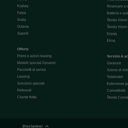
Kodiaq
Ricaricare a 
Fabia
Batteria e au
Scala
Škoda Vision
Octavia
Škoda Vision
Superb
Enyaq
Elroq
Offerte
Premi e azioni leasing
Servizio & a
Modelli speciali Dynamic
Garanzie
Pacchetti di servizi
Azione di ric
Leasing
Totalmobil
Soluzioni speciali
Estensione ga
Referenti
Connettività
Cliente flotta
Škoda Conne
Disclaimer