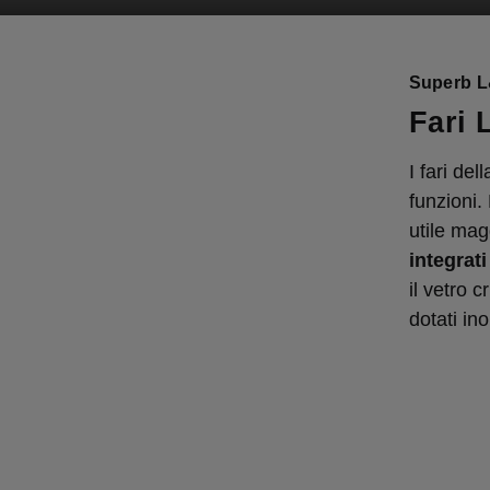
Superb L
Fari 
I fari de
funzioni.
utile mag
integrat
il vetro 
dotati ino