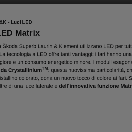
&K - Luci LED
LED Matrix
lla Škoda Superb Laurin & Klement utilizzano LED per tutt
 La tecnologia a LED offre tanti vantaggi: i fari hanno un
giore e un consumo energetico minore. I moduli esagona
TM
i da Crystallinium
: questa nuovissima particolarità, c
cristallino colorato, dona un nuovo tocco di colore ai fari.
ltre di una luce laterale e
dell’innovativa funzione Matr