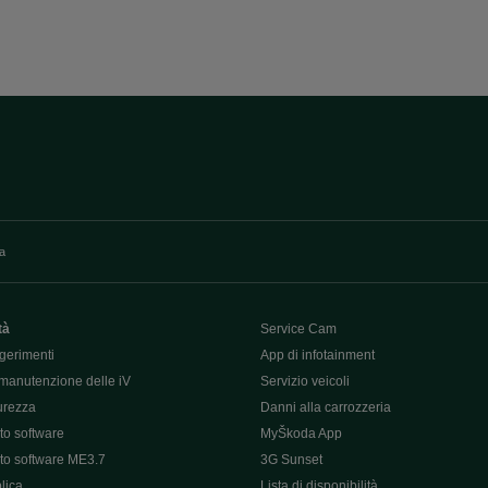
va
tà
Service Cam
gerimenti
App di infotainment
manutenzione delle iV
Servizio veicoli
curezza
Danni alla carrozzeria
o software
MyŠkoda App
o software ME3.7
3G Sunset
lica
Lista di disponibilità