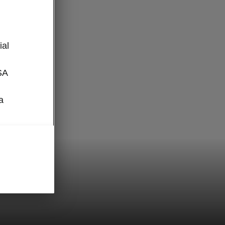
l
ial
SA
a