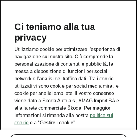
IT
Ci teniamo alla tua
privacy
This page is a supplementary page of the opening page.
Click the button to get back.
Utilizziamo cookie per ottimizzare l’esperienza di
navigazione sul nostro sito. Ciò comprende la
Get back to the opening page.
personalizzazione di contenuti e pubblicità, la
messa a disposizione di funzioni per social
network e l’analisi del traffico dati. Tra i cookie
utilizzati vi sono cookie per social media mirati e
cookie per analisi ampliate. Il vostro consenso
viene dato a Škoda Auto a.s., AMAG Import SA e
alla la rete commerciale Škoda. Per maggiori
informazioni si rimanda alla nostra
politica sui
cookie
e a "Gestire i cookie".