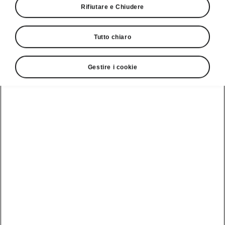
Rifiutare e Chiudere
Tutto chiaro
Gestire i cookie
Superb L&K - Tecnologia intelligente
Cockpit virtuale
Grazie a
schermate diverse selezionabili,
il
cockpit virtuale liberamente programmabile
offre una panoramica perfetta. Un
display
accattivante da 10.25 pollici
mostra i dati