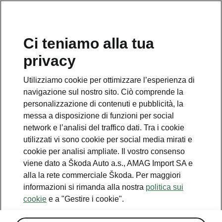
IT
Ci teniamo alla tua
privacy
Utilizziamo cookie per ottimizzare l’esperienza di
navigazione sul nostro sito. Ciò comprende la
personalizzazione di contenuti e pubblicità, la
messa a disposizione di funzioni per social
network e l’analisi del traffico dati. Tra i cookie
utilizzati vi sono cookie per social media mirati e
cookie per analisi ampliate. Il vostro consenso
viene dato a Škoda Auto a.s., AMAG Import SA e
alla la rete commerciale Škoda. Per maggiori
Inizio della prevendita della
informazioni si rimanda alla nostra
politica sui
Škoda Octavia rinnovata
cookie
e a "Gestire i cookie".
2024-04-24T10:55:10.248+00:00