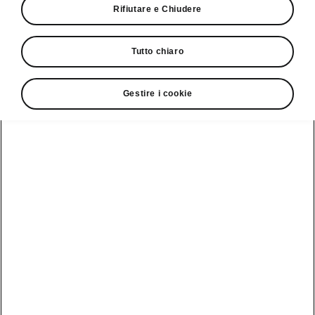
Rifiutare e Chiudere
Fresca di restyling, la quarta generazione
della Škoda Octavia è ora ordinabile in
Tutto chiaro
Svizzera
Per l'inizio della prevendita in Svizzera
sono disponibili le linee di
Gestire i cookie
equipaggiamento Selection con le
motorizzazioni 1.5 TSI mHEV da 85 kW
(115 CV), 1.5 TSI mHEV da 110 kW (150
CV) e 2.0 TDI da 110 kW (150 CV) e
SportLine 1.5 TSI mHEV da 110 kW (150
CV)
La Octavia è disponibile a partire da
37'000.–*, prezzo della versione base
Selection 1.5 TSI mHEV da 85 kW (115
CV).