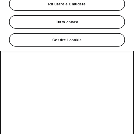
Rifiutare e Chiudere
› Forte della leadership di Škoda nel segmento
delle station wagon in Europa, il concept
Tutto chiaro
Vision O presenta il futuro elettrificato del
marchio e l'evoluzione del linguaggio stilistico
Modern Solid
Gestire i cookie
› Seguendo l'approccio orientato al cliente di
Škoda, la Vision O è la prima concept car
sviluppata seguendo un approccio inside-out,
vale a dire interamente dal punto di vista del
cliente
› Dando priorità alla sostenibilità, la Vision «O»
segue i principi dell'economia circolare,
riducendo al minimo l'impatto ambientale
grazie all'integrazione di materiali rinnovabili e
componenti riciclati