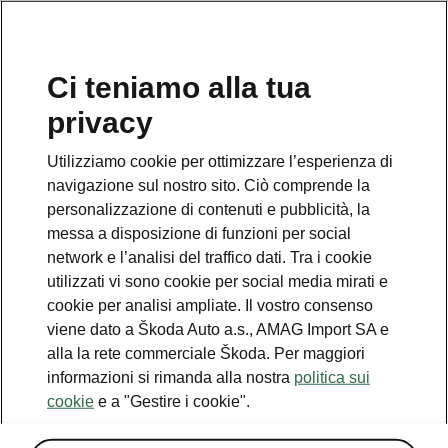
IT
Ci teniamo alla tua
privacy
Utilizziamo cookie per ottimizzare l’esperienza di
navigazione sul nostro sito. Ciò comprende la
personalizzazione di contenuti e pubblicità, la
messa a disposizione di funzioni per social
network e l’analisi del traffico dati. Tra i cookie
utilizzati vi sono cookie per social media mirati e
cookie per analisi ampliate. Il vostro consenso
viene dato a Škoda Auto a.s., AMAG Import SA e
alla la rete commerciale Škoda. Per maggiori
Škoda Vision O: la futura
informazioni si rimanda alla nostra
politica sui
station wagon elettrificata
cookie
e a "Gestire i cookie".
2025-09-08T09:54:36.914+00:00