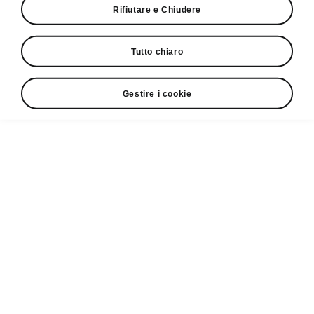
Rifiutare e Chiudere
› Evoluzione di Modern Solid: il video teaser
offre un primo assaggio del concept degli
Tutto chiaro
interni completamente rivisitato del veicolo
studio Vision O
› Orientamento alla clientela: gli interni sono
Gestire i cookie
caratterizzati da un layout spaziale, comfort e
funzionalità intuitiva e si distinguono per
un'estetica armonizzata attraverso linee pulite
› Chiusura del cerchio: la Vision O si focalizza
sull'uso di materiali riciclati e rinnovabili,
promuovendo i principi dell'economia circolare
Mladá Boleslav / Cham, 25 agosto
2025 – Škoda Auto pubblica un