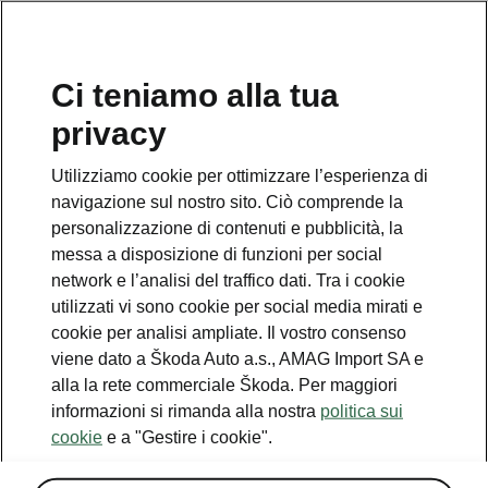
IT
Ci teniamo alla tua
privacy
Utilizziamo cookie per ottimizzare l’esperienza di
navigazione sul nostro sito. Ciò comprende la
personalizzazione di contenuti e pubblicità, la
messa a disposizione di funzioni per social
network e l’analisi del traffico dati. Tra i cookie
utilizzati vi sono cookie per social media mirati e
cookie per analisi ampliate. Il vostro consenso
viene dato a Škoda Auto a.s., AMAG Import SA e
alla la rete commerciale Škoda. Per maggiori
Škoda Vision O: il primo
informazioni si rimanda alla nostra
politica sui
sguardo all'interno
cookie
e a "Gestire i cookie".
2025-08-25T07:53:51.06+00:00