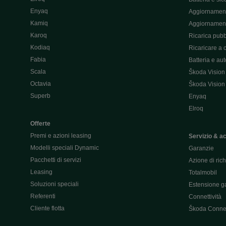
Enyaq
Aggiornament
Kamiq
Aggiornament
Karoq
Ricarica pubb
Kodiaq
Ricaricare a 
Fabia
Batteria e au
Scala
Škoda Vision
Octavia
Škoda Vision
Superb
Enyaq
Elroq
Offerte
Premi e azioni leasing
Servizio & a
Modelli speciali Dynamic
Garanzie
Pacchetti di servizi
Azione di ric
Leasing
Totalmobil
Soluzioni speciali
Estensione ga
Referenti
Connettività
Cliente flotta
Škoda Conne