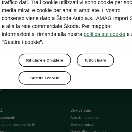
 virtuale Plus
traffico dati. Tra i cookie utilizzati vi sono cookie per soc
media mirati e cookie per analisi ampliate. Il vostro
consenso viene dato a Škoda Auto a.s., AMAG Import 
e alla la rete commerciale Škoda. Per maggiori
informazioni si rimanda alla nostra
politica sui cookie
e 
"Gestire i cookie".
Rifiutare e Chiudere
Tutto chiaro
Gestire i cookie
va
tà
Service Cam
gerimenti
App di infotainment
manutenzione delle iV
Servizio veicoli
curezza
Danni alla carrozzeria