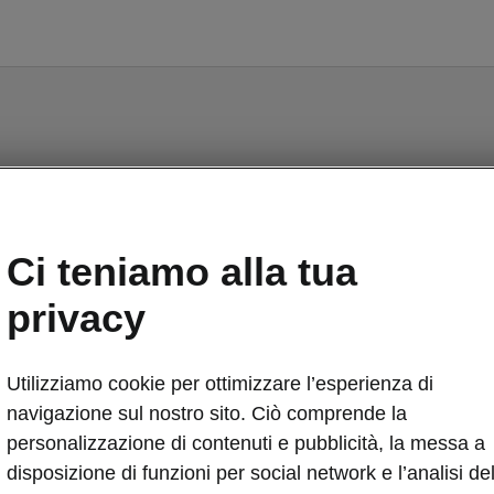
venience Plus
Ci teniamo alla tua
one del profilo di guida «Driving Mode Selection»
privacy
 di parcheggio anteriori e posteriori
mera di retromarcia
a di chiusura e avviamento senza chiave «Kessy» (Keyl
Utilizziamo cookie per ottimizzare l’esperienza di
navigazione sul nostro sito. Ciò comprende la
lone posteriore con apertura senza contatto «Virtual Peda
personalizzazione di contenuti e pubblicità, la messa a
to fino a nuovo avviso
disposizione di funzioni per social network e l’analisi de