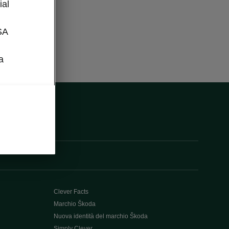
ial
SA
a
Clever Facts
Marchio Škoda
Nuova identità del marchio Škoda
Simply Clever