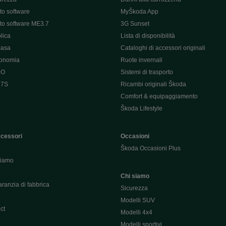
o software
MyŠkoda App
o software ME3.7
3G Sunset
lica
Lista di disponibilità
casa
Cataloghi di accessori originali
tonomia
Ruote invernali
 O
Sistemi di trasporto
 7S
Ricambi originali Škoda
Comfort & equipaggiamento
Škoda Lifestyle
ccessori
Occasioni
Škoda Occasioni Plus
hiamo
Chi siamo
ranzia di fabbrica
Sicurezza
Modelli SUV
ct
Modelli 4x4
Modelli sportivi