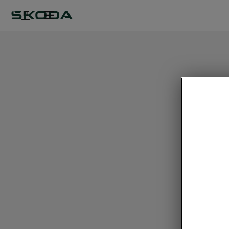
IT
Con
• Selezi
• Sensori
• Teleca
• Sistem
Access)
• Portel
disattiva