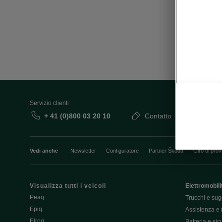
• Cockpit
Servizio clienti
+ 41 (0)800 03 20 10
Contatto
Vedi anche
Newsletter
Configuratore
Partner Škoda
Giro di pro
Visualizza tutti i veicoli
Elettromobili
Peaq
Trucchi e sug
Epiq
Assistenza e 
Elroq
Batteria e si