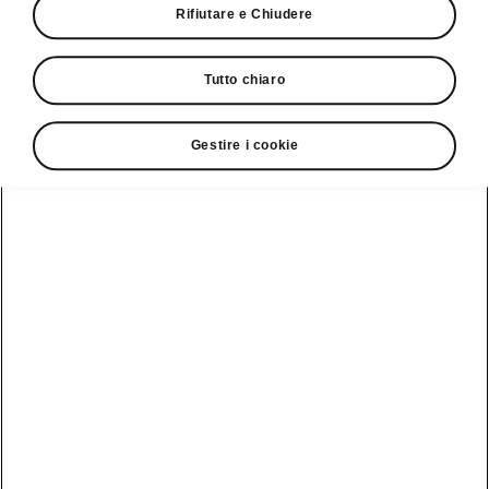
Rifiutare e Chiudere
Servizio clienti
Tutto chiaro
+ 41 (0)800 03 20 10
Contatto
Gestire i cookie
Vedi anche
Newsletter
Configuratore
Partner Škoda
Giro di prova