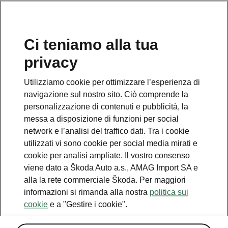
IT
Ci teniamo alla tua
privacy
Utilizziamo cookie per ottimizzare l’esperienza di
Comfort
navigazione sul nostro sito. Ciò comprende la
personalizzazione di contenuti e pubblicità, la
• Supporto lombare regolabile manualmente
messa a disposizione di funzioni per social
per i sedili anteriori
network e l’analisi del traffico dati. Tra i cookie
• Sistema di chiusura e avviamento senza
utilizzati vi sono cookie per social media mirati e
chiave «Kessy» (Keyless Access)
cookie per analisi ampliate. Il vostro consenso
• SunSet (finestrini laterali posteriori e lunotto
viene dato a Škoda Auto a.s., AMAG Import SA e
oscurati)
alla la rete commerciale Škoda. Per maggiori
informazioni si rimanda alla nostra
politica sui
cookie
e a "Gestire i cookie".