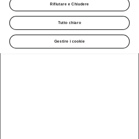
Rifiutare e Chiudere
ENYAQ iV il 1o settembre a Praga. La
silhouette offre un'anteprima del nuovo SUV
funzionante esclusivamente a batteria di
Tutto chiaro
ŠKODA.
Gestire i cookie
Il 1o settembre 2020 Škoda presenta a Praga il
suo primo SUV completamente elettrico. Per la
casa automobilistica ceca questo modello segna
l'inizio di una nuova era, ed è per questo che
con l'Enyaq iV compie un ulteriore passo
evolutivo anche in fatto di design. Nel primo
Škoda basato sul sistema modulare di
elettrificazione a elementi componibili (SME) del
gruppo Volkswagen, le linee emozionali, le
proporzioni dinamiche ed equilibrate si sposano
con la generosa abitabilità caratteristica del