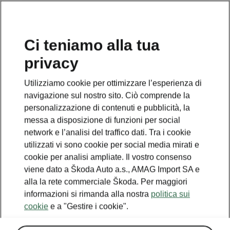
IT
Ci teniamo alla tua
privacy
Utilizziamo cookie per ottimizzare l’esperienza di
navigazione sul nostro sito. Ciò comprende la
personalizzazione di contenuti e pubblicità, la
messa a disposizione di funzioni per social
network e l’analisi del traffico dati. Tra i cookie
utilizzati vi sono cookie per social media mirati e
cookie per analisi ampliate. Il vostro consenso
viene dato a Škoda Auto a.s., AMAG Import SA e
alla la rete commerciale Škoda. Per maggiori
ŠKODA ENYAQ iV
informazioni si rimanda alla nostra
politica sui
cookie
e a "Gestire i cookie".
2020-07-22T06:56:05.044+00:00
ŠKODA festeggia la prima mondiale del nuovo